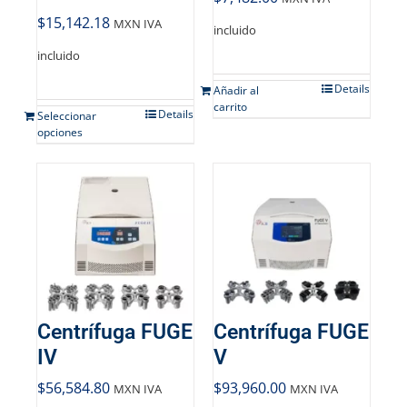
Mi cuenta
$
15,142.18
MXN IVA
incluido
Carrito
incluido
Details
Añadir al
carrito
Products
Details
Seleccionar
search
opciones
Centrífuga FUGE
Centrífuga FUGE
IV
V
$
56,584.80
$
93,960.00
MXN IVA
MXN IVA