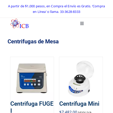
Skip
A partir de $1,000 pesos, en Compra el Envío es Gratis. ‘Compra
en Línea’ o llama.
33-3628-8333
to
content
Toggle
Navigation
Inicio
Centrifugas de Mesa
Catálogo ICB 2026
Equipos de Laboratorio
Preguntas Frecuentes
Contacto
Centrifuga FUGE
Centrífuga Mini
I
$
7,482.00
MXN IVA