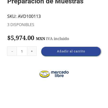
Preparación de Muestras
SKU:
AVD100113
3 DISPONIBLES
$
5,974.00
MXN
IVA incluido
Añadir al carrito
Agitador
Vortex
-
AVD100113
cantidad