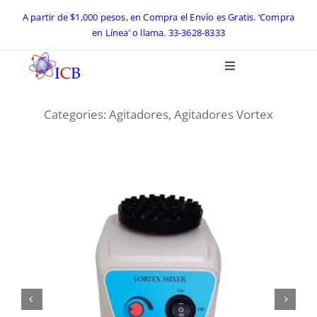
Skip
A partir de $1,000 pesos, en Compra el Envío es Gratis. ‘Compra
en Línea’ o llama.
33-3628-8333
to
content
Toggle
Navigation
Inicio
Categories:
Agitadores
,
Agitadores Vortex
Catálogo ICB 2026
Equipos de Laboratorio
Preguntas Frecuentes
Contacto