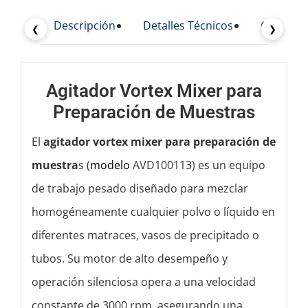
Descripción
Detalles Técnicos
Caracterí
❮
❯
Agitador Vortex Mixer para
Preparación de Muestras
El
agitador vortex mixer para preparación de
muestra
s (
modelo
AVD100113) es un equipo
de trabajo pesado diseñado para mezclar
homogéneamente cualquier polvo o líquido en
diferentes matraces, vasos de precipitado o
tubos. Su motor de alto desempeño y
operación silenciosa opera a una velocidad
constante de 3000 rpm, asegurando una