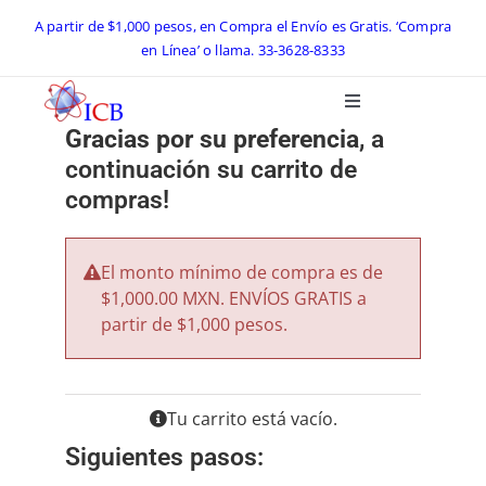
Skip
A partir de $1,000 pesos, en Compra el Envío es Gratis. ‘Compra
en Línea’ o llama.
33-3628-8333
to
content
Toggle
Navigation
Gracias por su preferencia
, a
Inicio
continuación su carrito de
compras!
Catálogo ICB 2026
El monto mínimo de compra es de
Equipos de Laboratorio
$1,000.00 MXN. ENVÍOS GRATIS a
partir de $1,000 pesos.
Preguntas Frecuentes
Tu carrito está vacío.
Contacto
Siguientes pasos: