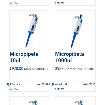
Mi cuenta
carrito
carrito
Carrito
Products
search
Micropipeta
Micropipeta
10ul
1000ul
$
928.00
$
928.00
MXN IVA incluido
MXN IVA incluido
Details
Details
Añadir al
Añadir al
carrito
carrito