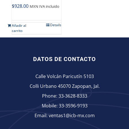
$
928.00
MXN IVA incluido
Details
Añadir al
carrito
DATOS DE CONTACTO
Calle Volcán Paricutín 5103
Colli Urbano 45070 Zapopan, Jal.
Phone:
33-3628-8333
Mobile:
33-3596-9193
Email:
ventas1@icb-mx.com