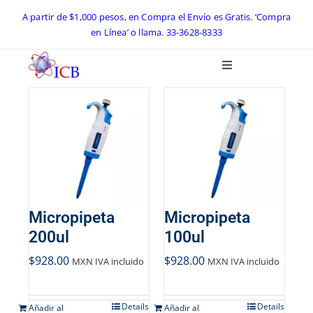
Skip
A partir de $1,000 pesos, en Compra el Envío es Gratis. ‘Compra
en Línea’ o llama.
33-3628-8333
to
content
Toggle
Navigation
Inicio
Catálogo ICB 2026
Equipos de Laboratorio
Micropipeta
Micropipeta
Preguntas Frecuentes
200ul
100ul
$
928.00
$
928.00
MXN IVA incluido
MXN IVA incluido
Contacto
Details
Details
Añadir al
Añadir al