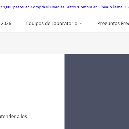
e $1,000 pesos, en Compra el Envío es Gratis. ‘Compra en Línea’ o llama.
33
 2026
Equipos de Laboratorio
Preguntas Fre
atender a los