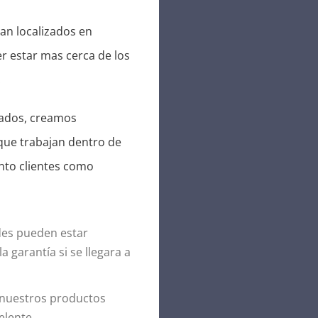
an localizados en
er estar mas cerca de los
.
rados, creamos
que trabajan dentro de
nto clientes como
des pueden estar
a garantía si se llegara a
nuestros productos
elente.