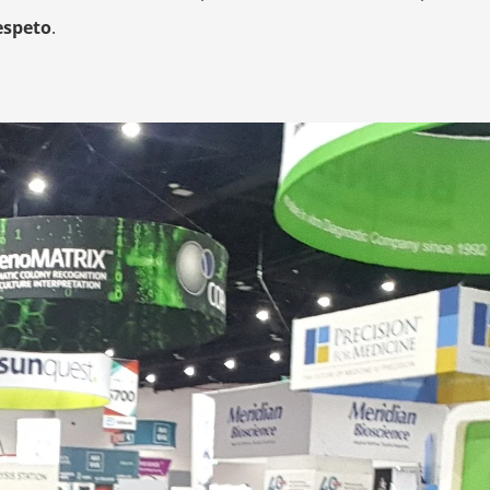
espeto
.