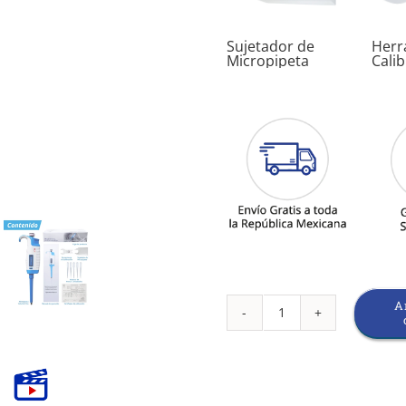
Sujetador de
Herr
Micropipeta
Cali
A
Micropipeta
10ul
cantidad