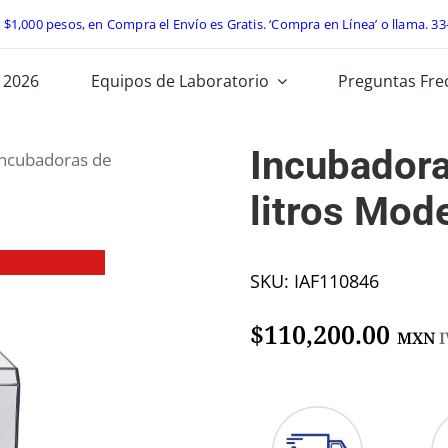
e $1,000 pesos, en Compra el Envío es Gratis. ‘Compra en Línea’ o llama.
33
 2026
Equipos de Laboratorio
Preguntas Fre
Incubadora
Incubadoras de
litros Mod
SKU:
IAF110846
$
110,200.00
MXN
I