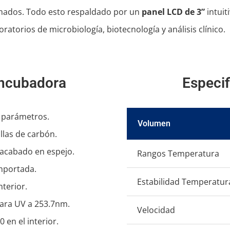
ramados. Todo esto respaldado por un
panel LCD de 3”
intuit
ratorios de microbiología, biotecnología y análisis clínico.
 incubadora
Especif
e parámetros.
Volumen
llas de carbón.
 acabado en espejo.
Rangos Temperatura
importada.
Estabilidad Temperatur
nterior.
para UV a 253.7nm.
Velocidad
en el interior.