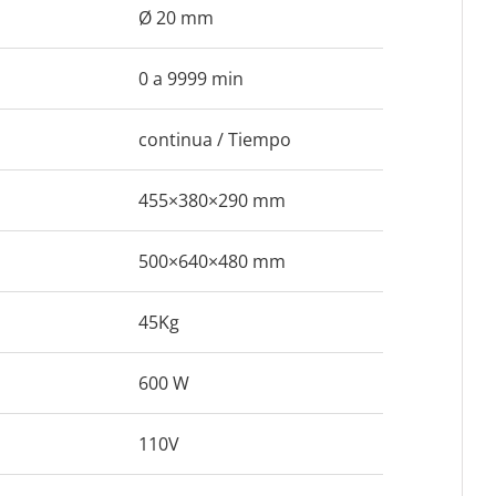
Ø 20 mm
0 a 9999 min
continua / Tiempo
455×380×290 mm
500×640×480 mm
45Kg
600 W
110V