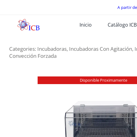
Skip
A partir d
to
Inicio
Catálogo ICB
content
Categories:
Incubadoras
,
Incubadoras Con Agitación
,
Convección Forzada
Disponible Proximamente