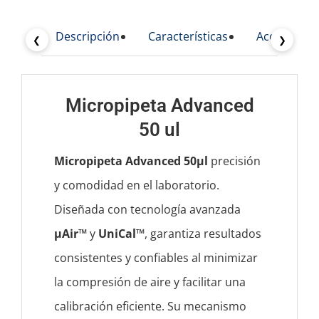
Descripción
Características
Accesorios 
❮
❯
Micropipeta Advanced
50 ul
Micropipeta Advanced 50µl
precisión
y comodidad en el laboratorio.
Diseñada con tecnología avanzada
µAir™
y
UniCal™
, garantiza resultados
consistentes y confiables al minimizar
la compresión de aire y facilitar una
calibración eficiente. Su mecanismo