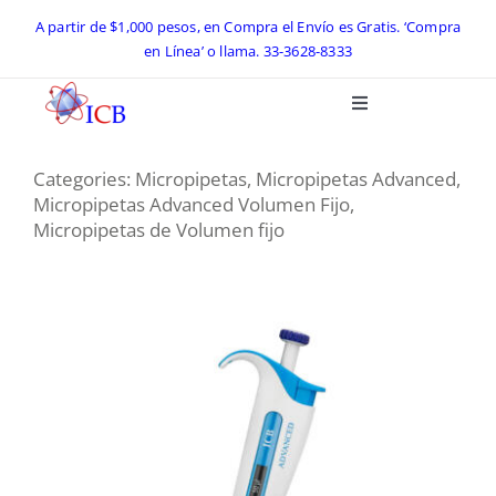
Skip
A partir de $1,000 pesos, en Compra el Envío es Gratis. ‘Compra
en Línea’ o llama.
33-3628-8333
to
content
Toggle
Navigation
Inicio
Categories:
Micropipetas
,
Micropipetas Advanced
,
Micropipetas Advanced Volumen Fijo
,
Catálogo ICB 2026
Micropipetas de Volumen fijo
Equipos de Laboratorio
Preguntas Frecuentes
Contacto