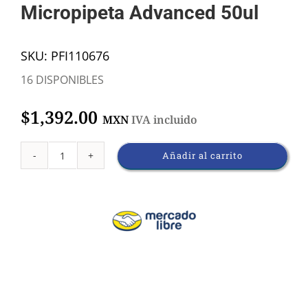
Micropipeta Advanced 50ul
SKU:
PFI110676
16 DISPONIBLES
$
1,392.00
MXN
IVA incluido
Añadir al carrito
Micropipeta
Advanced
50ul
cantidad