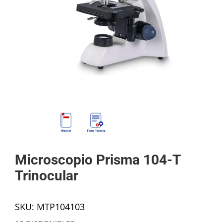
Mi cuenta
Carrito
Products
search
Microscopio Prisma 104-T
Trinocular
SKU:
MTP104103