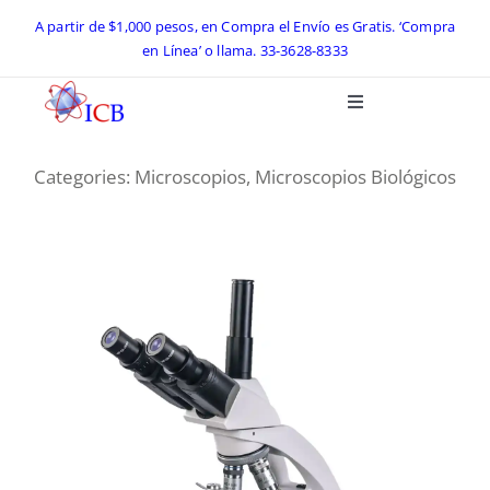
Skip
A partir de $1,000 pesos, en Compra el Envío es Gratis. ‘Compra
en Línea’ o llama.
33-3628-8333
to
content
Toggle
Navigation
Inicio
Categories:
Microscopios
,
Microscopios Biológicos
Catálogo ICB 2026
Equipos de Laboratorio
Preguntas Frecuentes
Contacto