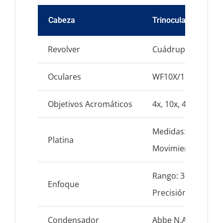
Cabeza
Trinocular
Revolver
Cuádruple
Oculares
WF10X/18mm
Objetivos Acromáticos
4x, 10x, 40x(s), 100
Medidas: 125 x 1
Platina
Movimiento: X-Y 
Rango: 36mm
Enfoque
Precisión: 0.002m
Condensador
Abbe N.A. 1.25