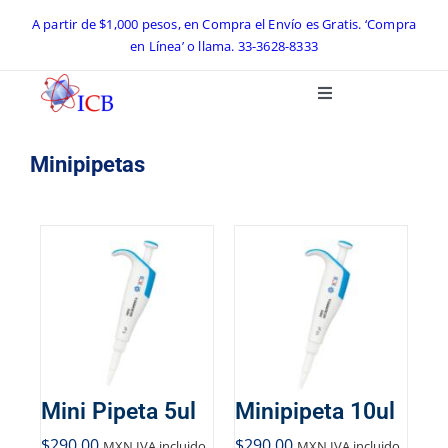
Skip
A partir de $1,000 pesos, en Compra el Envío es Gratis. ‘Compra
en Línea’ o llama.
33-3628-8333
to
content
Toggle
Navigation
Inicio
Minipipetas
Catálogo ICB 2026
Equipos de Laboratorio
Preguntas Frecuentes
Contacto
Mini Pipeta 5ul
Minipipeta 10ul
$
290.00
$
290.00
MXN IVA incluido
MXN IVA incluido