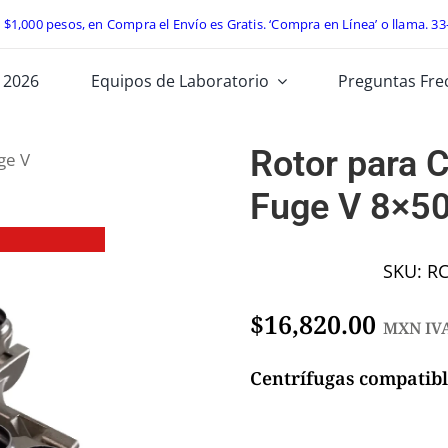
e $1,000 pesos, en Compra el Envío es Gratis. ‘Compra en Línea’ o llama.
33
 2026
Equipos de Laboratorio
Preguntas Fre
Rotor para C
ge V
Fuge V 8×50
SKU:
RC
$
16,820.00
MXN IVA
Centrífugas compatibl