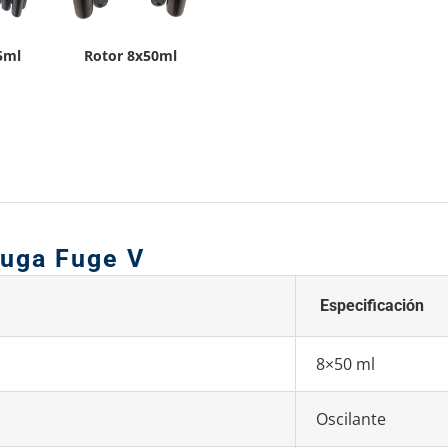
5ml
Rotor 8x50ml
fuga Fuge V
Especificación
8×50 ml
Oscilante