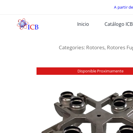
Skip
A partir d
to
Inicio
Catálogo ICB
content
Categories:
Rotores
,
Rotores Fu
Disponible Proximamente