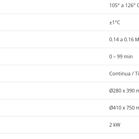
105° a 126° 
±1°C
0.14 a 0.16 
0 – 99 min
Continua / 
Ø280 x 390
Ø410 x 750
2 kW