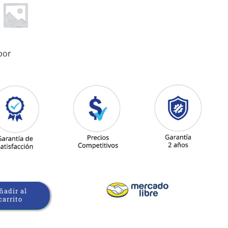
bor
ñadir al
carrito