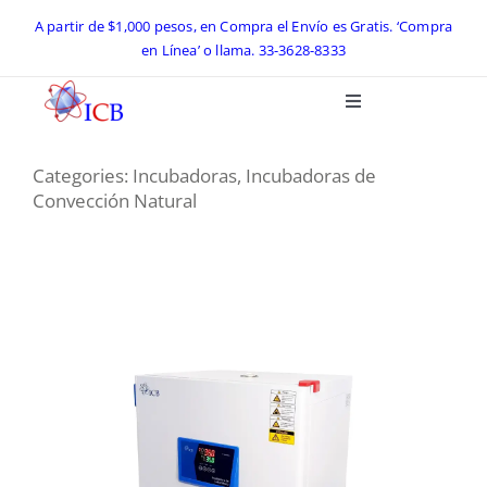
Skip
A partir de $1,000 pesos, en Compra el Envío es Gratis. ‘Compra
en Línea’ o llama.
33-3628-8333
to
content
Toggle
Navigation
Inicio
Categories:
Incubadoras
,
Incubadoras de
Convección Natural
Catálogo ICB 2026
Equipos de Laboratorio
Preguntas Frecuentes
Contacto