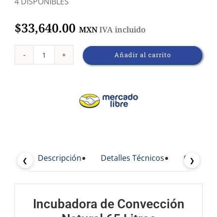
4 DISPONIBLES
$
33,640.00
MXN
IVA incluido
Añadir al carrito
Incubadora
de
Convección
Natural
65L
Modelo
Descripción
Detalles Técnicos
Caracterí
IDF109673
❮
❯
cantidad
Incubadora de Convección