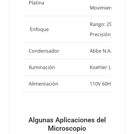
Platina
Movimiento: X-Y 7
Rango: 25mm
Enfoque
Precisión: 0.002m
Condensador
Abbe N.A. 1.25
Iluminación
Koehler LED 5W
Alimentación
110V 60Hz
Algunas Aplicaciones del
Microscopio