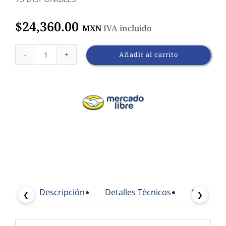
$
24,360.00
MXN
IVA incluido
Añadir al carrito
Microscopio
Prisma
208
2da
Generacion
cantidad
Descripción
Detalles Técnicos
Caracterí
❮
❯