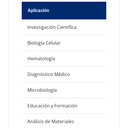
Aplicación
Descri
Investigación Científica
Ideal 
Biología Celular
Usado 
Hematología
Permi
Diagnóstico Médico
Utiliz
Microbiología
Usado 
Educación y Formación
Ideal 
Análisis de Materiales
Aplica