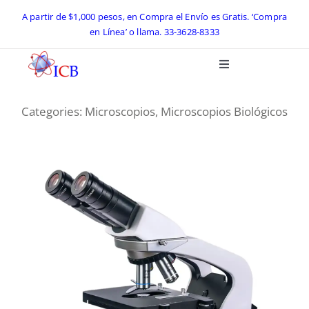
Skip
A partir de $1,000 pesos, en Compra el Envío es Gratis. ‘Compra
en Línea’ o llama.
33-3628-8333
to
content
Toggle
Navigation
Inicio
Categories:
Microscopios
,
Microscopios Biológicos
Catálogo ICB 2026
Equipos de Laboratorio
Preguntas Frecuentes
Contacto