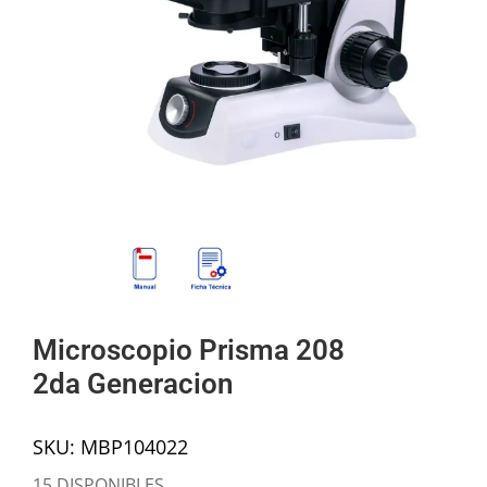
Mi cuenta
Carrito
Products
search
Microscopio Prisma 208
2da Generacion
SKU:
MBP104022
15 DISPONIBLES