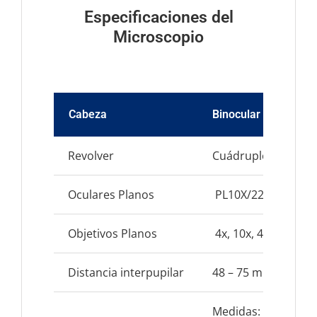
Especificaciones del
Microscopio
Cabeza
Binocular
Revolver
Cuádruple
Oculares Planos
PL10X/22mm
Objetivos Planos
4x, 10x, 40x(s), 100
Distancia interpupilar
48 – 75 mm
Medidas: 175×145