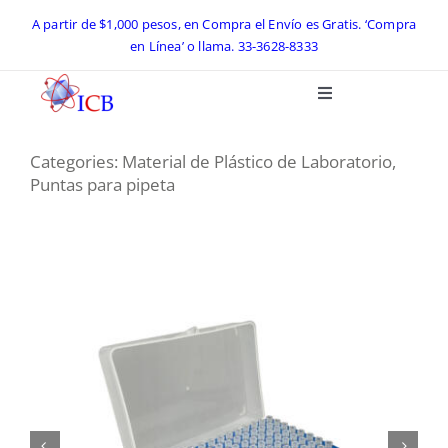
Skip
A partir de $1,000 pesos, en Compra el Envío es Gratis. ‘Compra
en Línea’ o llama.
33-3628-8333
to
content
Toggle
Navigation
Inicio
Categories:
Material de Plástico de Laboratorio
,
Puntas para pipeta
Catálogo ICB 2026
Equipos de Laboratorio
Preguntas Frecuentes
Contacto