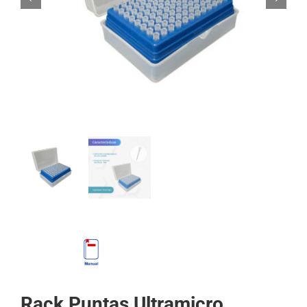
Mi cuenta
Carrito
Products
search
Rack Puntas Ultramicro