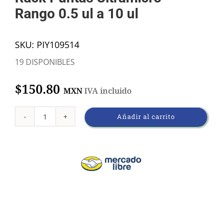
Rango 0.5 ul a 10 ul
SKU:
PIY109514
19 DISPONIBLES
$
150.80
MXN
IVA incluido
Añadir al carrito
Rack
Puntas
Ultramicro
cantidad