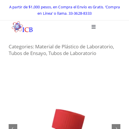
Skip
A partir de $1,000 pesos, en Compra el Envío es Gratis. ‘Compra
en Línea’ o llama.
33-3628-8333
to
content
Toggle
Navigation
Inicio
Categories:
Material de Plástico de Laboratorio
,
Tubos de Ensayo
,
Tubos de Laboratorio
Catálogo ICB 2026
Equipos de Laboratorio
Preguntas Frecuentes
Contacto