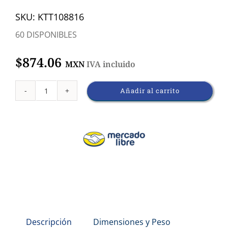
SKU:
KTT108816
60 DISPONIBLES
$
874.06
MXN
IVA incluido
Añadir al carrito
Tapón
Rojo
Para
Tubo
De
Ensayo
12
mm
Descripción
Dimensiones y Peso