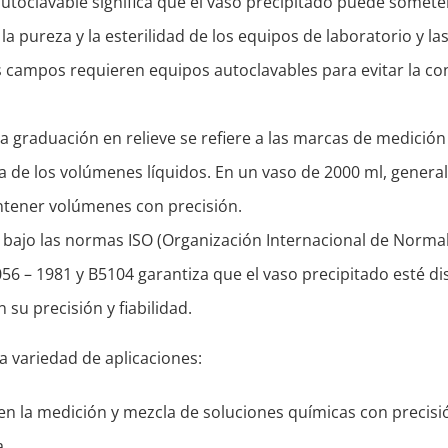
 autoclavable significa que el vaso precipitado puede someter
la pureza y la esterilidad de los equipos de laboratorio y l
os campos requieren equipos autoclavables para evitar la co
La graduación en relieve se refiere a las marcas de medición
ecisa de los volúmenes líquidos. En un vaso de 2000 ml, gen
contener volúmenes con precisión.
n bajo las normas ISO (Organización Internacional de Normal
056 – 1981 y B5104 garantiza que el vaso precipitado esté d
su precisión y fiabilidad.
na variedad de aplicaciones:
l en la medición y mezcla de soluciones químicas con precis
a.