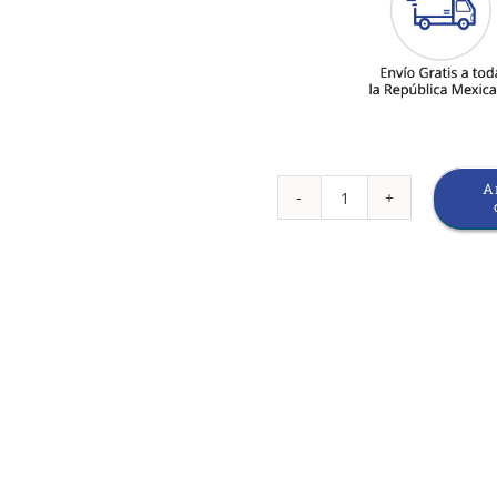
A
Vaso
Precipitado
2000ml
cantidad