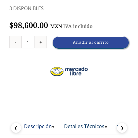
3 DISPONIBLES
$
98,600.00
MXN
IVA incluido
Añadir al carrito
Incubadora
Refrigerada
250L
Modelo
IRF111312
cantidad
Descripción
Detalles Técnicos
Caracterí
❮
❯