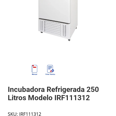
Mi cuenta
Carrito
Products
search
Incubadora Refrigerada 250
Litros Modelo IRF111312
SKU:
IRF111312