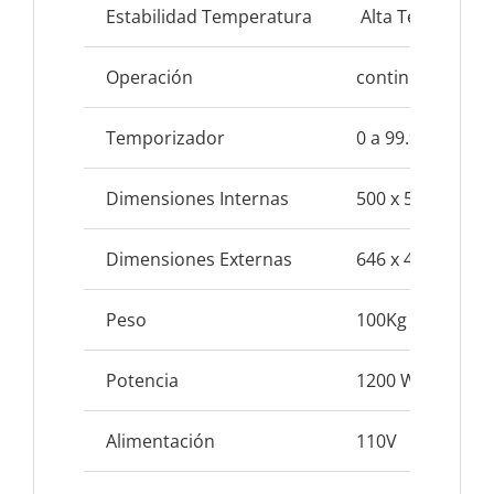
Estabilidad Temperatura
Alta Temp ± 0.5 
Operación
continua / Tiem
Temporizador
0 a 99.9 hrs
Dimensiones Internas
500 x 500 x 750
Dimensiones Externas
646 x 461 x 130
Peso
100Kg
Potencia
1200 W
Alimentación
110V