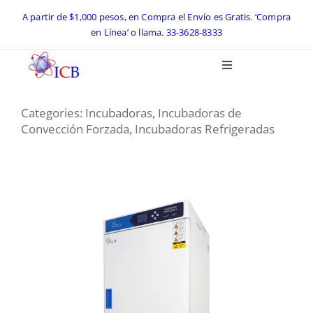
Skip
A partir de $1,000 pesos, en Compra el Envío es Gratis. ‘Compra
en Línea’ o llama.
33-3628-8333
to
content
Toggle
Navigation
Inicio
Categories:
Incubadoras
,
Incubadoras de
Convección Forzada
,
Incubadoras Refrigeradas
Catálogo ICB 2026
Equipos de Laboratorio
Preguntas Frecuentes
Contacto